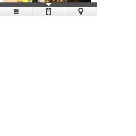
深圳跨境贸易物流监管中心有限公司董
事长吴海波介绍，以往跨境电商货物通过
中欧班列出口采用的是一般贸易出口方
式，由于每票报关单限制申报50种货类，
而跨境电商货物出口往往涉及的货品十分
繁杂，导致企业报关资料复杂、时效较
长。此次湾区号“跨境电商专列”的开通，
采用了“9610”申报模式，实现了跨境电商
货以清单推送方式申报，简化了海关编
码、减少了资料需求，大幅度提高了通关
时效、降低企业成本、有效地推动了企业
跨境电商业务的发展。